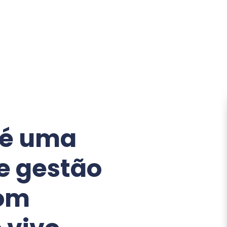
 é uma
e gestão
com