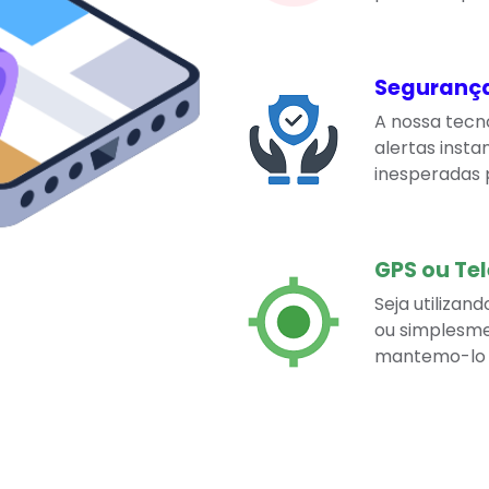
Segurança
A nossa tecno
alertas inst
inesperadas 
GPS ou Tel
Seja utilizan
ou simplesme
mantemo-lo 