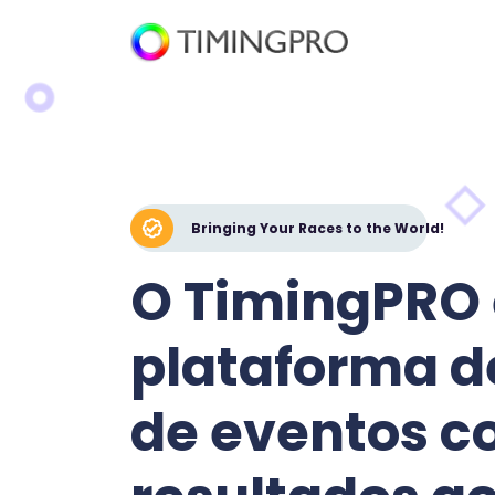
Bringing Your Races to the World!
O TimingPRO
plataforma d
de eventos 