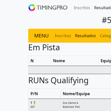
Inscritos
Resultad
#5
MENU
Inscritos
Resultados
Categ
Em Pista
N
Nome
Equi
RUNs Qualifying
P/N
Nome/Equipa
1
🥇
Zoe Zamora
601
Baskonia Trek