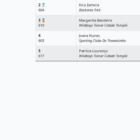
2
🥈
Kira Zamora
604
Baskonia Trek
3
🥉
Margarida Bandeira
619
Wildboys Tomar Cidade Templá
4
Joana Nunes
603
Sporting Clube De Travancinha
5
Patrícia Lourenço
617
Wildboys Tomar Cidade Templá