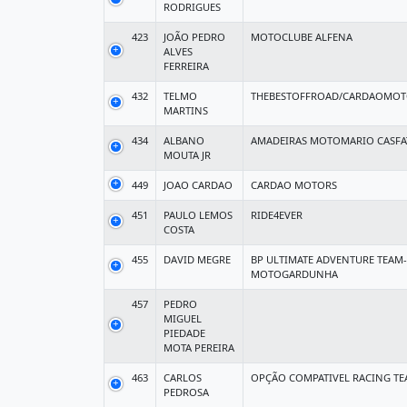
RODRIGUES
423
JOÃO PEDRO
MOTOCLUBE ALFENA
ALVES
FERREIRA
432
TELMO
THEBESTOFFROAD/CARDAOMOT
MARTINS
434
ALBANO
AMADEIRAS MOTOMARIO CASFA
MOUTA JR
449
JOAO CARDAO
CARDAO MOTORS
451
PAULO LEMOS
RIDE4EVER
COSTA
455
DAVID MEGRE
BP ULTIMATE ADVENTURE TEAM
MOTOGARDUNHA
457
PEDRO
MIGUEL
PIEDADE
MOTA PEREIRA
463
CARLOS
OPÇÃO COMPATIVEL RACING T
PEDROSA