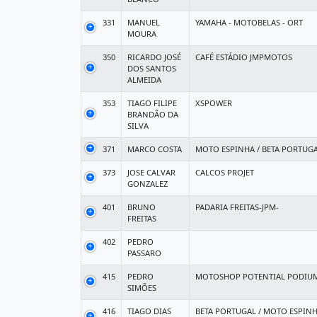
331
MANUEL
YAMAHA - MOTOBELAS - ORT
MOURA
350
RICARDO JOSÉ
CAFÉ ESTÁDIO JMPMOTOS
DOS SANTOS
ALMEIDA
353
TIAGO FILIPE
XSPOWER
BRANDÃO DA
SILVA
371
MARCO COSTA
MOTO ESPINHA / BETA PORTUG
373
JOSE CALVAR
CALCOS PROJET
GONZALEZ
401
BRUNO
PADARIA FREITAS-JPM-
FREITAS
402
PEDRO
PASSARO
415
PEDRO
MOTOSHOP POTENTIAL PODIU
SIMÕES
416
TIAGO DIAS
BETA PORTUGAL / MOTO ESPIN