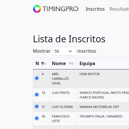
Inscritos
Resultad
Lista de Inscritos
Mostrar
inscritos
N
Nome
Equipa
4
ABEL
HDM MOTOR
CARBALLÉS
VIDAL
16
LUIS PINTO
SHERCO PORTUGAL /MOTO PE
/XARCO RACING
31
LUIS OLIVERA
YAMAHA MOTOBELAS ORT
45
FRANCISCO
TRIUMPH ITALIA / ZANARDO
LEITE