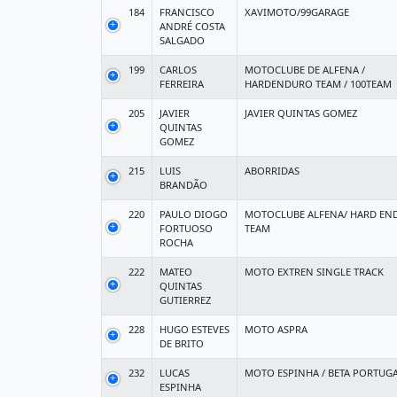
184
FRANCISCO
XAVIMOTO/99GARAGE
ANDRÉ COSTA
SALGADO
199
CARLOS
MOTOCLUBE DE ALFENA /
FERREIRA
HARDENDURO TEAM / 100TEAM
205
JAVIER
JAVIER QUINTAS GOMEZ
QUINTAS
GOMEZ
215
LUIS
ABORRIDAS
BRANDÃO
220
PAULO DIOGO
MOTOCLUBE ALFENA/ HARD EN
FORTUOSO
TEAM
ROCHA
222
MATEO
MOTO EXTREN SINGLE TRACK
QUINTAS
GUTIERREZ
228
HUGO ESTEVES
MOTO ASPRA
DE BRITO
232
LUCAS
MOTO ESPINHA / BETA PORTUG
ESPINHA