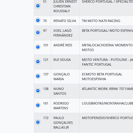
51
JULIEN ERNEST
SHERCO PORTUGAL / SPECIALTE
CHRISTIAN
ROUSSALY
70
RENATO SILVA
TM MOTO NA70 RACING
97
XOEL LAGO
BETA PORTUGAL/ MOTO ESPINH
FERNÁNDEZ
101
ANDRÉ REIS
METALOCACHOEIRA/ MOMENTO
MOTOS
121
RUI SOUSA
MOTO VENTURA - PUTOLINE - JAS
FANTIC PORTUGAL
137
GONÇALO
ECMOTO BETA PORTUGAL
MARIA
MOTOESPINHA
138
NUNO
ATLANTIC WORK /RRW/ 737 FAM
SANTOS
161
RODRIGO
LOUSãMOTAS/MONTANHACLUB
MARTINS
172
PAULO
MOTOPENEDO/SHERCO PORTU
GONÇALVES
BALLAS JR