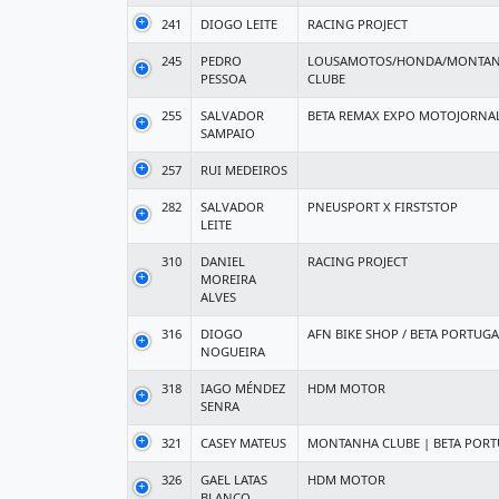
241
DIOGO LEITE
RACING PROJECT
245
PEDRO
LOUSAMOTOS/HONDA/MONTA
PESSOA
CLUBE
255
SALVADOR
BETA REMAX EXPO MOTOJORNA
SAMPAIO
257
RUI MEDEIROS
282
SALVADOR
PNEUSPORT X FIRSTSTOP
LEITE
310
DANIEL
RACING PROJECT
MOREIRA
ALVES
316
DIOGO
AFN BIKE SHOP / BETA PORTUGA
NOGUEIRA
318
IAGO MÉNDEZ
HDM MOTOR
SENRA
321
CASEY MATEUS
MONTANHA CLUBE | BETA POR
326
GAEL LATAS
HDM MOTOR
BLANCO