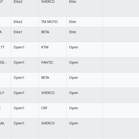
ST
Elite2
SHERCO
Elite
Elite2
TM MOTO
Elite
A
Elite1
BETA
Elite
 TT
Open1
KTM
Open
IL -
Open1
FANTIC
Open
Open1
BETA
Open
ILY
Open1
SHERCO
Open
E
Open1
CRF
Open
GAL
Open1
SHERCO
Open