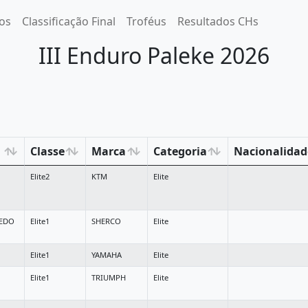
os
Classificação Final
Troféus
Resultados CHs
III Enduro Paleke 2026
Classe
Marca
Categoria
Nacionalidad
Elite2
KTM
Elite
NEDO
Elite1
SHERCO
Elite
Elite1
YAMAHA
Elite
Elite1
TRIUMPH
Elite