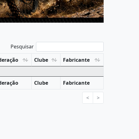
Pesquisar
deração
Clube
Fabricante
deração
Clube
Fabricante
<
>