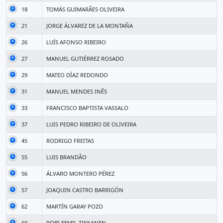
18
TOMÁS GUIMARÃES OLIVEIRA
21
JORGE ÁLVAREZ DE LA MONTAÑA
26
LUÍS AFONSO RIBEIRO
27
MANUEL GUTIÉRREZ ROSADO
29
MATEO DÍAZ REDONDO
31
MANUEL MENDES INÊS
33
FRANCISCO BAPTISTA VASSALO
37
LUIS PEDRO RIBEIRO DE OLIVEIRA
45
RODRIGO FREITAS
55
LUIS BRANDÃO
56
ÁLVARO MONTERO PÉREZ
57
JOAQUIN CASTRO BARRIGÓN
62
MARTÍN GARAY POZO
69
ROBI EEMIL TIKKANEN