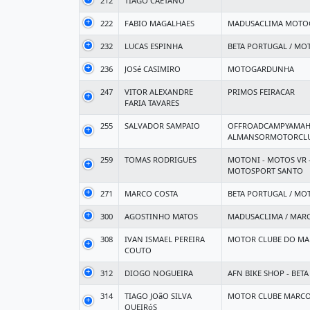
212
TIAGO CAETANO
222
FABIO MAGALHAES
MADUSACLIMA MOT
232
LUCAS ESPINHA
BETA PORTUGAL / MO
236
JOSé CASIMIRO
MOTOGARDUNHA
247
VITOR ALEXANDRE
PRIMOS FEIRACAR
FARIA TAVARES
255
SALVADOR SAMPAIO
OFFROADCAMPYAMAH
ALMANSORMOTORCLU
259
TOMAS RODRIGUES
MOTONI - MOTOS VR 
MOTOSPORT SANTO
271
MARCO COSTA
BETA PORTUGAL / MO
300
AGOSTINHO MATOS
MADUSACLIMA / MAR
308
IVAN ISMAEL PEREIRA
MOTOR CLUBE DO MA
COUTO
312
DIOGO NOGUEIRA
AFN BIKE SHOP - BET
314
TIAGO JOãO SILVA
MOTOR CLUBE MARCO
QUEIRóS