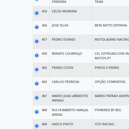
FERREIRA
TEAM
453
CELSO MOREIRA
456
JOSE SILVA
BETA MOTO ESPINHA
457
PEDRO DURAES
MOTOLAZARO RACIN
459
RENATO LOURENçO
CFL OFFROAD.COM /R
MOTOS.PT
462
PEDRO COSTA
PNEUS S PEDRO
463
CARLOS PEDROSA
OPÇÃO COMPATIVEL
467
MARIO JOAO ABRANTES
MARIO PATRAO ADVE
PATRAO
468
RUI HUMBERTO MARçAL
POWERED BY BIG
AREIAS
469
VASCO PINTO
GTO RACING