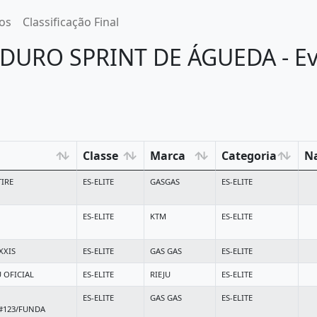
os
Classificação Final
NDURO SPRINT DE ÁGUEDA - Eve
Classe
Marca
Categoria
Na
TIRE
ES-ELITE
GASGAS
ES-ELITE
ES-ELITE
KTM
ES-ELITE
XXIS
ES-ELITE
GAS GAS
ES-ELITE
 OFICIAL
ES-ELITE
RIEJU
ES-ELITE
ES-ELITE
GAS GAS
ES-ELITE
123/FUNDA