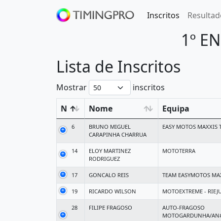
Inscritos
Resultad
1º E
Lista de Inscritos
Mostrar
inscritos
N
Nome
Equipa
6
BRUNO MIGUEL
EASY MOTOS MAXXIS 
CARAPINHA CHARRUA
14
ELOY MARTINEZ
MOTOTERRA
RODRIGUEZ
17
GONCALO REIS
TEAM EASYMOTOS MA
19
RICARDO WILSON
MOTOEXTREME - RIEJU
28
FILIPE FRAGOSO
AUTO-FRAGOSO
MOTOGARDUNHA/AN#