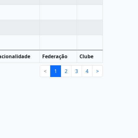
cionalidade
Federação
Clube
<
1
2
3
4
>