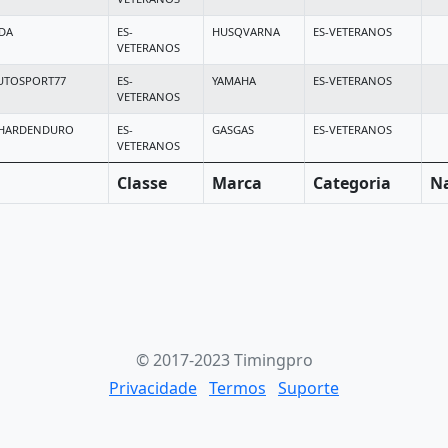
LDA
ES-
HUSQVARNA
ES-VETERANOS
VETERANOS
UTOSPORT77
ES-
YAMAHA
ES-VETERANOS
VETERANOS
/HARDENDURO
ES-
GASGAS
ES-VETERANOS
VETERANOS
Classe
Marca
Categoria
Na
© 2017-2023 Timingpro
Privacidade
Termos
Suporte