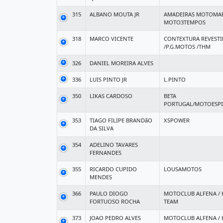
315
ALBANO MOUTA JR
AMADEIRAS MOTOMA
MOTO3TEMPOS
318
MARCO VICENTE
CONTEXTURA REVEST
/P.G.MOTOS /THM
326
DANIEL MOREIRA ALVES
336
LUIS PINTO JR
L.PINTO
350
LIKAS CARDOSO
BETA
PORTUGAL/MOTOESP
353
TIAGO FILIPE BRANDãO
XSPOWER
DA SILVA
354
ADELINO TAVARES
FERNANDES
355
RICARDO CUPIDO
LOUSAMOTOS
MENDES
366
PAULO DIOGO
MOTOCLUB ALFENA /
FORTUOSO ROCHA
TEAM
373
JOAO PEDRO ALVES
MOTOCLUB ALFENA /