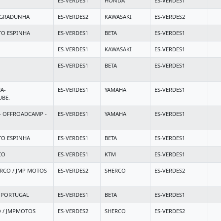
ES-VERDES1
HONDA
ES-VERDES1
OGRADUNHA
ES-VERDES2
KAWASAKI
ES-VERDES2
TO ESPINHA
ES-VERDES1
BETA
ES-VERDES1
ES-VERDES1
KAWASAKI
ES-VERDES1
ES-VERDES1
BETA
ES-VERDES1
A-
ES-VERDES1
YAMAHA
ES-VERDES1
BE.
- OFFROADCAMP -
ES-VERDES1
YAMAHA
ES-VERDES1
TO ESPINHA
ES-VERDES1
BETA
ES-VERDES1
CO
ES-VERDES1
KTM
ES-VERDES1
RCO / JMP MOTOS
ES-VERDES2
SHERCO
ES-VERDES2
A PORTUGAL
ES-VERDES1
BETA
ES-VERDES1
 / JMPMOTOS
ES-VERDES2
SHERCO
ES-VERDES2