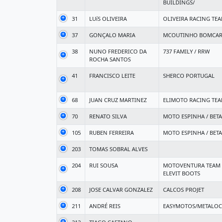
BUILDINGS/
31
LUíS OLIVEIRA
OLIVEIRA RACING TE
37
GONÇALO MARIA
MCOUTINHO BOMCAR
38
NUNO FREDERICO DA
737 FAMILY / RRW
ROCHA SANTOS
41
FRANCISCO LEITE
SHERCO PORTUGAL
68
JUAN CRUZ MARTINEZ
ELIMOTO RACING TE
70
RENATO SILVA
MOTO ESPINHA / BET
105
RUBEN FERREIRA
MOTO ESPINHA / BET
203
TOMAS SOBRAL ALVES
204
RUI SOUSA
MOTOVENTURA TEAM - J
ELEVIT BOOTS
208
JOSE CALVAR GONZALEZ
CALCOS PROJET
211
ANDRÉ REIS
EASYMOTOS/METALOC