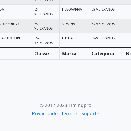
LDA
ES-
HUSQVARNA
ES-VETERANOS
VETERANOS
UTOSPORT77
ES-
YAMAHA
ES-VETERANOS
VETERANOS
/HARDENDURO
ES-
GASGAS
ES-VETERANOS
VETERANOS
Classe
Marca
Categoria
Na
© 2017-2023 Timingpro
Privacidade
Termos
Suporte