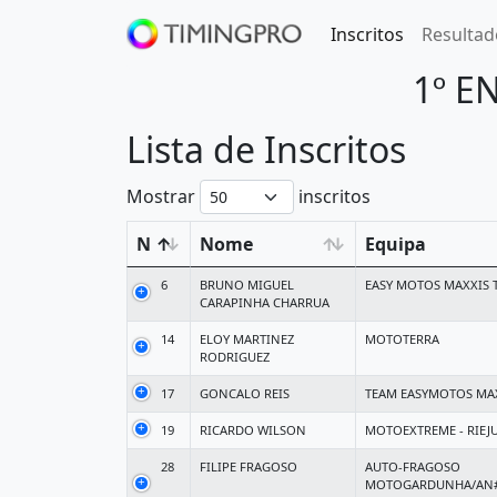
Inscritos
Resultad
1º E
Lista de Inscritos
Mostrar
inscritos
N
Nome
Equipa
6
BRUNO MIGUEL
EASY MOTOS MAXXIS 
CARAPINHA CHARRUA
14
ELOY MARTINEZ
MOTOTERRA
RODRIGUEZ
17
GONCALO REIS
TEAM EASYMOTOS MA
19
RICARDO WILSON
MOTOEXTREME - RIEJU
28
FILIPE FRAGOSO
AUTO-FRAGOSO
MOTOGARDUNHA/AN#