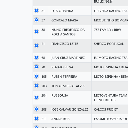
BUILDINGS/
31
LUíS OLIVEIRA
OLIVEIRA RACING TE
37
GONÇALO MARIA
MCOUTINHO BOMCAR
38
NUNO FREDERICO DA
737 FAMILY / RRW
ROCHA SANTOS
41
FRANCISCO LEITE
SHERCO PORTUGAL
68
JUAN CRUZ MARTINEZ
ELIMOTO RACING TE
70
RENATO SILVA
MOTO ESPINHA / BET
105
RUBEN FERREIRA
MOTO ESPINHA / BET
203
TOMAS SOBRAL ALVES
204
RUI SOUSA
MOTOVENTURA TEAM - J
ELEVIT BOOTS
208
JOSE CALVAR GONZALEZ
CALCOS PROJET
211
ANDRÉ REIS
EASYMOTOS/METALOC