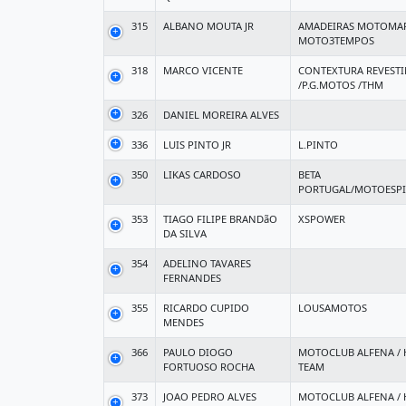
315
ALBANO MOUTA JR
AMADEIRAS MOTOMA
MOTO3TEMPOS
318
MARCO VICENTE
CONTEXTURA REVEST
/P.G.MOTOS /THM
326
DANIEL MOREIRA ALVES
336
LUIS PINTO JR
L.PINTO
350
LIKAS CARDOSO
BETA
PORTUGAL/MOTOESP
353
TIAGO FILIPE BRANDãO
XSPOWER
DA SILVA
354
ADELINO TAVARES
FERNANDES
355
RICARDO CUPIDO
LOUSAMOTOS
MENDES
366
PAULO DIOGO
MOTOCLUB ALFENA /
FORTUOSO ROCHA
TEAM
373
JOAO PEDRO ALVES
MOTOCLUB ALFENA /