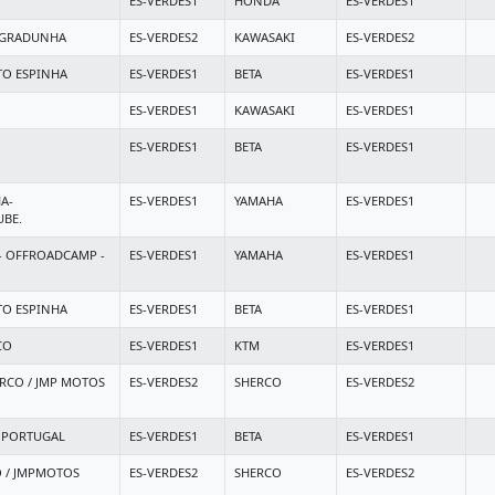
ES-VERDES1
HONDA
ES-VERDES1
OGRADUNHA
ES-VERDES2
KAWASAKI
ES-VERDES2
TO ESPINHA
ES-VERDES1
BETA
ES-VERDES1
ES-VERDES1
KAWASAKI
ES-VERDES1
ES-VERDES1
BETA
ES-VERDES1
A-
ES-VERDES1
YAMAHA
ES-VERDES1
BE.
- OFFROADCAMP -
ES-VERDES1
YAMAHA
ES-VERDES1
TO ESPINHA
ES-VERDES1
BETA
ES-VERDES1
CO
ES-VERDES1
KTM
ES-VERDES1
RCO / JMP MOTOS
ES-VERDES2
SHERCO
ES-VERDES2
A PORTUGAL
ES-VERDES1
BETA
ES-VERDES1
 / JMPMOTOS
ES-VERDES2
SHERCO
ES-VERDES2