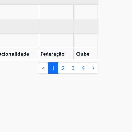
cionalidade
Federação
Clube
<
1
2
3
4
>