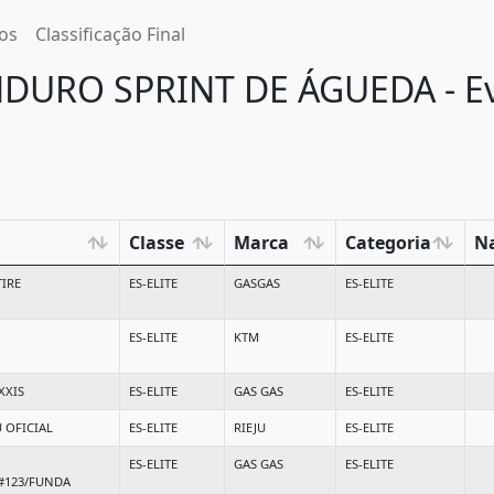
os
Classificação Final
NDURO SPRINT DE ÁGUEDA - Ev
Classe
Marca
Categoria
Na
TIRE
ES-ELITE
GASGAS
ES-ELITE
ES-ELITE
KTM
ES-ELITE
XXIS
ES-ELITE
GAS GAS
ES-ELITE
 OFICIAL
ES-ELITE
RIEJU
ES-ELITE
ES-ELITE
GAS GAS
ES-ELITE
123/FUNDA