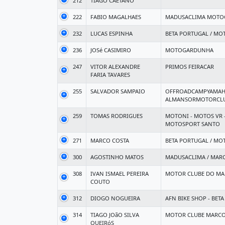
212
TIAGO CAETANO
222
FABIO MAGALHAES
MADUSACLIMA MOT
232
LUCAS ESPINHA
BETA PORTUGAL / MO
236
JOSé CASIMIRO
MOTOGARDUNHA
247
VITOR ALEXANDRE
PRIMOS FEIRACAR
FARIA TAVARES
255
SALVADOR SAMPAIO
OFFROADCAMPYAMAH
ALMANSORMOTORCLU
259
TOMAS RODRIGUES
MOTONI - MOTOS VR 
MOTOSPORT SANTO
271
MARCO COSTA
BETA PORTUGAL / MO
300
AGOSTINHO MATOS
MADUSACLIMA / MAR
308
IVAN ISMAEL PEREIRA
MOTOR CLUBE DO MA
COUTO
312
DIOGO NOGUEIRA
AFN BIKE SHOP - BET
314
TIAGO JOãO SILVA
MOTOR CLUBE MARCO
QUEIRóS