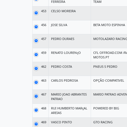
FERREIRA
TEAM
453
CELSO MOREIRA
456
JOSE SILVA
BETA MOTO ESPINHA
457
PEDRO DURAES
MOTOLAZARO RACIN
459
RENATO LOURENçO
CFL OFFROAD.COM /R
MOTOS.PT
462
PEDRO COSTA
PNEUS S PEDRO
463
CARLOS PEDROSA
OPÇÃO COMPATIVEL
467
MARIO JOAO ABRANTES
MARIO PATRAO ADVE
PATRAO
468
RUI HUMBERTO MARçAL
POWERED BY BIG
AREIAS
469
VASCO PINTO
GTO RACING